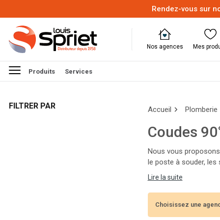
Rendez-vous sur no
Nos agences
Mes produ
Produits
Services
FILTRER PAR
Accueil
Plomberie
Coudes 90°
Nous vous proposons u
le poste à souder, les
de rénovation ou de co
Lire la suite
d'en profiter.
Choisissez une agenc