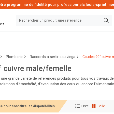
tre programme de fidélité pour professionnels
louis-spriet.m
its
Plomberie
Raccords a sertir eau viega
Coudes 90° cuivre 
 cuivre male/femelle
ne grande variété de références produits pour tous vos travaux de 
 solutions d'étanchéité, d'évacuation des eaux ou encore l'alimentat
nstruction. Des milliers de produits de plomberie de grandes marques
e pour connaitre les disponibilités
Liste
Grille