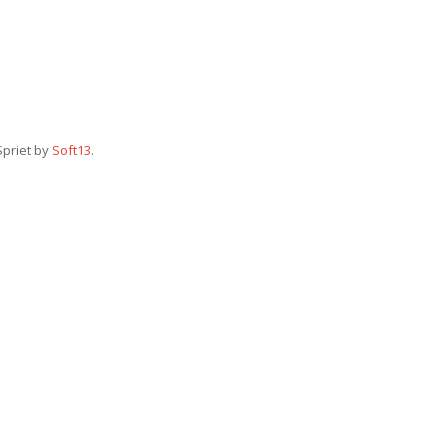
Spriet by
Soft13
.