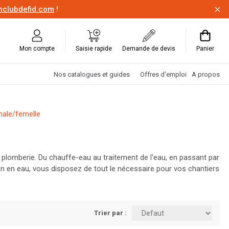
onclubdefid.com
!
Mon compte
Saisie rapide
Demande de devis
Panier
Nos catalogues et guides
Offres d'emploi
A propos
male/femelle
plomberie. Du chauffe-eau au traitement de l'eau, en passant par
ion en eau, vous disposez de tout le nécessaire pour vos chantiers
 disponibles au meilleur prix, à portée de clic. C'est le moment
Trier par :