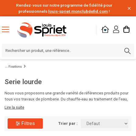
Rendez-vous sur notre programme de fidélité pour
professionnels
louis-spriet.monclubdefid.com
!
Fixations
Serie lourde
Nous vous proposons une grande variété de références produits pour
tous vos travaux de plomberie. Du chauffe-eau au traitement de l'eau,
en passant par le poste à souder, les solutions d'étanchéité,
Lire la suite
d'évacuation des eaux ou encore l'alimentation en eau, vous disposez
de tout le nécessaire pour vos chantiers de rénovation ou de
Filtres
construction. Des milliers de produits de plomberie de grandes
Trier par :
marques disponibles au meilleur prix, à portée de clic. C'est le moment
d'en profiter.