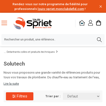
Rendez-vous sur notre programme de fidélité pour
professionnels
louis-spriet.monclubdefid.com
!
Detartrants colles et produits techniques
Solutech
Nous vous proposons une grande variété de références produits pour
tous vos travaux de plomberie. Du chauffe-eau au traitement de l'eau,
en passant par le poste à souder, les solutions d'étanchéité,
Lire la suite
d'évacuation des eaux ou encore l'alimentation en eau, vous disposez
de tout le nécessaire pour vos chantiers de rénovation ou de
Filtres
construction. Des milliers de produits de plomberie de grandes
Trier par :
marques disponibles au meilleur prix, à portée de clic. C'est le moment
d'en profiter.