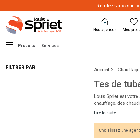
Rendez-vous sur no
Nos agences
Mes produ
Produits
Services
FILTRER PAR
Accueil
Chauffage 
Tes de tub
Louis Spriet est votre
chauffage, des chaudiè
Nos experts vous aider
Lire la suite
l'année !
Choisissez une agenc