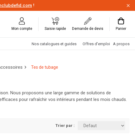
onclubdefid.com
!
Mon compte
Saisie rapide
Demande de devis
Panier
Nos catalogues et guides
Offres d'emploi
A propos
 accessoires
Tes de tubage
a saison. Nous proposons une large gamme de solutions de
fficaces pour rafraîchir vos intérieurs pendant les mois chauds.
get. Visitez Louis Spriet et préparez votre maison pour toute
Trier par :