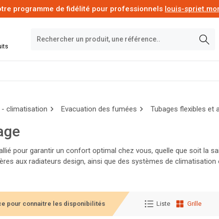
tre programme de fidélité pour professionnels
louis-spriet.m
its
- climatisation
Evacuation des fumées
Tubages flexibles et
age
 allié pour garantir un confort optimal chez vous, quelle que soit l
res aux radiateurs design, ainsi que des systèmes de climatisation e
ont à choisir les équipements adaptés à votre espace et à votre bud
e pour connaitre les disponibilités
Liste
Grille