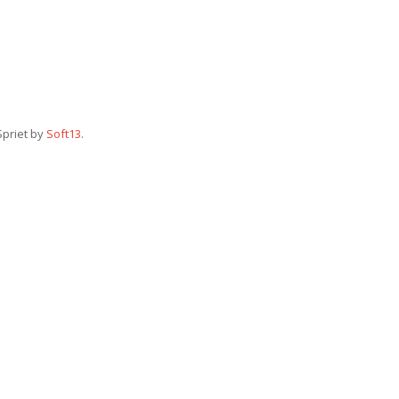
Spriet by
Soft13
.